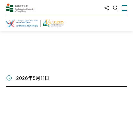
分享到
打
打開搜
主頁
新聞與活動
2026年5月11日