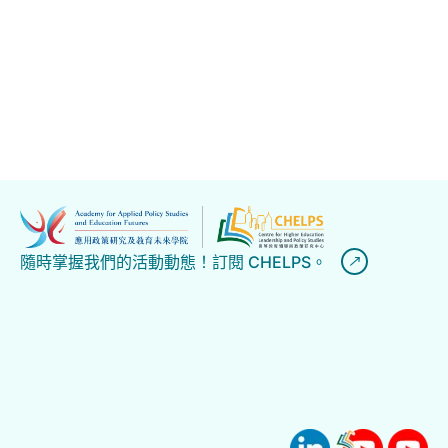
新聞詳情
顯示第 16 至 19 項結果，共 19 項
上
一
1
2
3
4
頁
隨時掌握我們的活動動態！訂閱 CHELPS。
去
轉到頁面