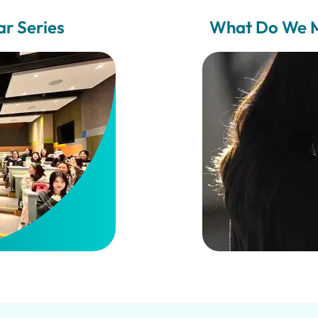
r Series
What Do We M